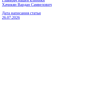
Главврач нашей клиники
Хачикян Вардан Самвелович
Дата написания статьи
26.07.2026
Вызвать врача
Старшая медсестра
Флянтикова Марина Павловна