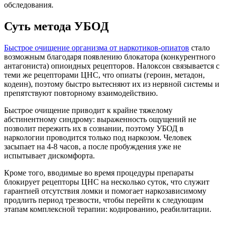
обследования.
Суть метода УБОД
Быстрое очищение организма от наркотиков-опиатов
стало
возможным благодаря появлению блокатора (конкурентного
антагониста) опиоидных рецепторов. Налоксон связывается с
теми же рецепторами ЦНС, что опиаты (героин, метадон,
кодеин), поэтому быстро вытесняют их из нервной системы и
препятствуют повторному взаимодействию.
Быстрое очищение приводит к крайне тяжелому
абстинентному синдрому: выраженность ощущений не
позволит пережить их в сознании, поэтому УБОД в
наркологии проводится только под наркозом. Человек
засыпает на 4-8 часов, а после пробуждения уже не
испытывает дискомфорта.
Кроме того, вводимые во время процедуры препараты
блокирует рецепторы ЦНС на несколько суток, что служит
гарантией отсутствия ломки и помогает наркозависимому
продлить период трезвости, чтобы перейти к следующим
этапам комплексной терапии: кодированию, реабилитации.