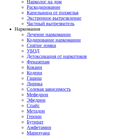
Нарколог на дом
Раскодирование
Капельница от похмелья
Экстренное вытрезвление
Частный вытрезвитель
Наркомания
Лечение наркомании
Кодирование наркомании
Снятие ломки
УБОД
Детоксикация от наркотиков
Феназепам
Кокаин
Кодеин
Гашиш
Лирика
Солевая зависимость
Мефедрон
Эфедрин
Спайс
Метадон
Героин
Бутират
Амфетамин
Марихуана