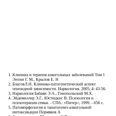
торасположение
ванный персонал
Нужна помощь?
Оставьте заявку, и мы Вам перезвоним
Клиника и терапия алкогольных заболеваний Том 1
Отправить заявку
Энтин Г. М., Крылов Е. Н
БлаговЛ.Н. Клинико-патогенетический аспект
опиоидной зависимости. Наркология. 2005; 4: 43-56.
Наркология Бабаян Э.А., Гонопольский М.X.
Эйдемиллер Э.Г., Юстицкис В. Психология и
психотерапия семьи. - СПб.: «Питер», 1999. - 656 с.
Патоморфология и танатогенез алкогольной
интоксикации Пермяков А