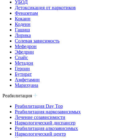
УБОД
Детоксикация от наркотиков
Феназепам
Кокаин
Кодеин
Гашиш
Лирика
Солевая зависимость
Мефедрон
Эфедрин
Спайс
Метадон
Героин
Бутират
Амфетамин
Марихуана
Реабилитация
Реабилитация Day Top
Реабилитация наркозависимых
Лечение созависимости
Наркологический диспансер
Реабилитация алкозависимых
Наркологический центр