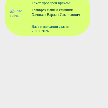
Текст проверен врачом:
Главврач нашей клиники
Хачикян Вардан Самвелович
Дата написания статьи
25.07.2026
Вызвать врача
Старшая медсестра
Флянтикова Марина Павловна